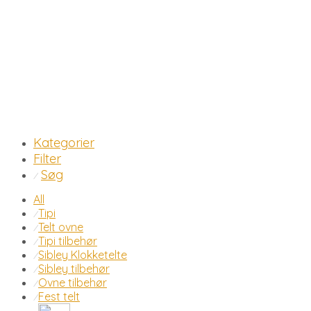
Kategorier
Filter
Søg
⁄
All
Tipi
⁄
Telt ovne
⁄
Tipi tilbehør
⁄
Sibley Klokketelte
⁄
Sibley tilbehør
⁄
Ovne tilbehør
⁄
Fest telt
⁄