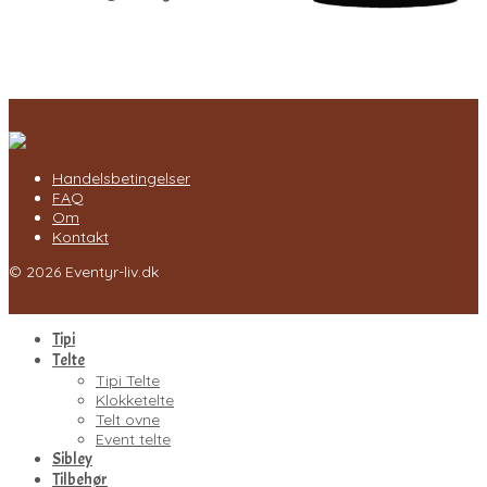
Handelsbetingelser
FAQ
Om
Kontakt
© 2026 Eventyr-liv.dk
Tipi
Telte
Tipi Telte
Klokketelte
Telt ovne
Event telte
Sibley
Tilbehør