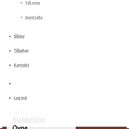
Telt ovne
Event telte
Sibley
Tilbehør
Kontakt
Log ind
Kurv
0
Klokketelte
Ovne