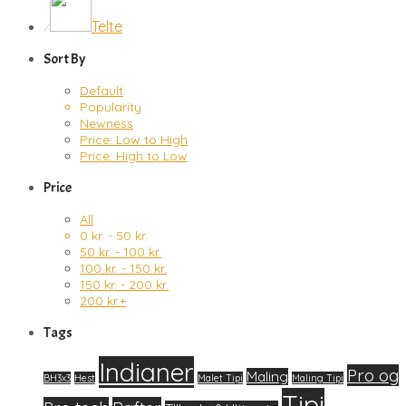
Telte
⁄
Sort By
Default
Popularity
Newness
Price: Low to High
Price: High to Low
Price
All
0
kr.
-
50
kr.
50
kr.
-
100
kr.
100
kr.
-
150
kr.
150
kr.
-
200
kr.
200
kr.
+
Tags
Indianer
Pro og
Maling
BH3x3
Hest
Malet Tipi
Maling Tipi
Tipi