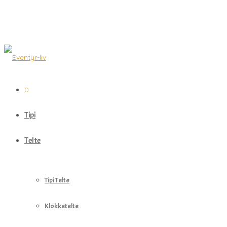
0
Tipi
Telte
Tipi Telte
Klokketelte