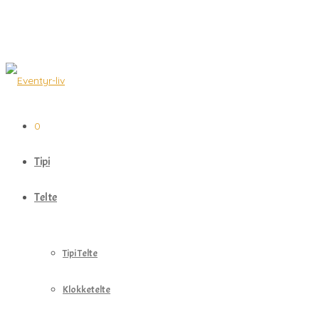
0
Tipi
Telte
Tipi Telte
Klokketelte