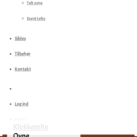
Telt ovne
Event telte
Sibley
Tilbehør
Kontakt
Log ind
Kurv
0
Klokketelte
Ovne