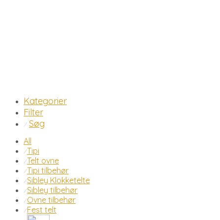
Kategorier
Filter
Søg
⁄
All
Tipi
⁄
Telt ovne
⁄
Tipi tilbehør
⁄
Sibley Klokketelte
⁄
Sibley tilbehør
⁄
Ovne tilbehør
⁄
Fest telt
⁄