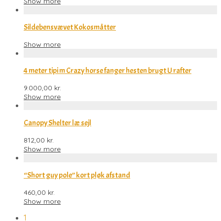
Show more
Sildebensvævet Kokosmåtter
Show more
4 meter tipi m Crazy horse fanger hesten brugt U rafter
9.000,00
kr.
Show more
Canopy Shelter læ sejl
812,00
kr.
Show more
“Short guy pole” kort pløk afstand
460,00
kr.
Show more
1