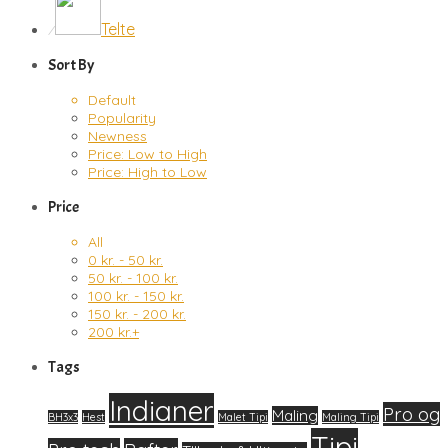
Telte
⁄
Sort By
Default
Popularity
Newness
Price: Low to High
Price: High to Low
Price
All
0
kr.
-
50
kr.
50
kr.
-
100
kr.
100
kr.
-
150
kr.
150
kr.
-
200
kr.
200
kr.
+
Tags
Indianer
Pro og
Maling
BH3x3
Hest
Malet Tipi
Maling Tipi
Tipi