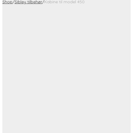
Shop
/
Sibley tilbehør
/
Kabine til model 450