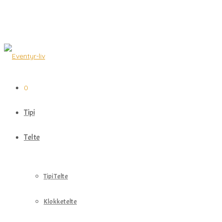
0
Tipi
Telte
Tipi Telte
Klokketelte