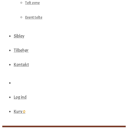
Telt ovne
Event telte
Sibley
Tilbehør
Kontakt
Log ind
Kurv
0