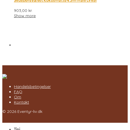
Sildebensvævet Kokosmåtte 4.5m i halv cirkel
903,00
kr.
Show more
Handelsbetingelser
FAQ
Om
Kontakt
© 2026 Eventyr-liv.dk
Tipi