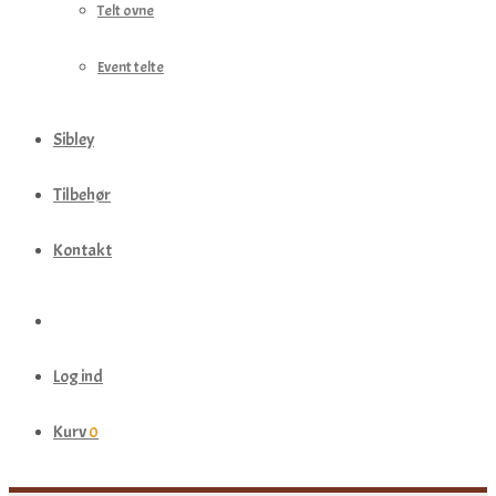
Telt ovne
Event telte
Sibley
Tilbehør
Kontakt
Log ind
Kurv
0