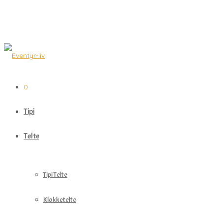
0
Tipi
Telte
Tipi Telte
Klokketelte