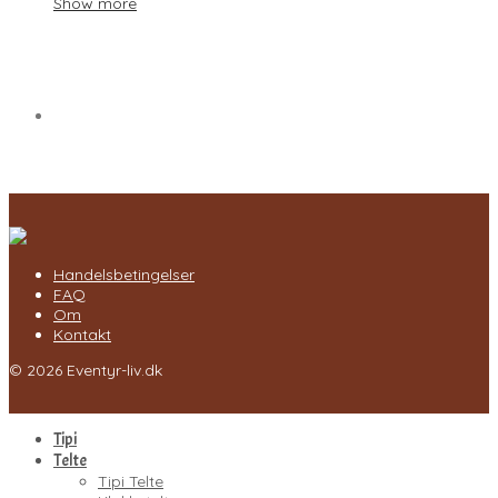
Show more
Handelsbetingelser
FAQ
Om
Kontakt
© 2026 Eventyr-liv.dk
Tipi
Telte
Tipi Telte