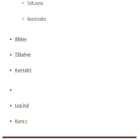
Telt ovne
Event telte
Sibley
Tilbehør
Kontakt
Log ind
Kurv
0