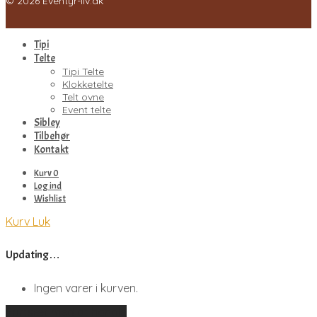
© 2026 Eventyr-liv.dk
Tipi
Telte
Tipi Telte
Klokketelte
Telt ovne
Event telte
Sibley
Tilbehør
Kontakt
Kurv
0
Log ind
Wishlist
Kurv
Luk
Updating…
Ingen varer i kurven.
Fortsæt med at handle