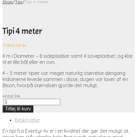
Shop
/
Tipi
/
Tipi 4 meter
Tipi 4 meter
11.800,00
kr.
4 m i Diameter – 8 sidepladser samt 4 sovepladser, og klar
til et lille bål eller en ovn.
4 – 5 meter tipier var meget naturlig størrelse dengang
Indianerne levede sammen i disse, dugen var lavet af en
Bison, hvorpå størrelsen gjorde det muligt.
Antal
Stk
Tilføj til kurv
Beskrivelse
En tipi fra Eventyr-liv er I en kvalitet der gør det muligt at,
tipien kan stå udenfor hele året rundt, naturligvis med