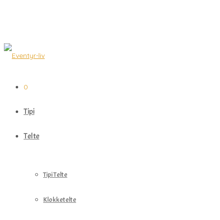
0
Tipi
Telte
Tipi Telte
Klokketelte