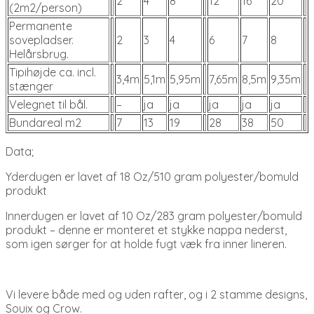
2
4
8
12
16
20
(2m2/person)
Permanente
sovepladser.
2
3
4
6
7
8
Helårsbrug.
Tipihøjde ca. incl.
3,4m
5,1m
5,95m
7,65m
8,5m
9,35m
stænger
Velegnet til bål.
–
ja
ja
ja
ja
ja
Bundareal m2
7
13
19
28
38
50
Data;
Yderdugen er lavet af 18 Oz/510 gram polyester/bomuld
produkt
Innerdugen er lavet af 10 Oz/283 gram polyester/bomuld
produkt – denne er monteret et stykke nappa nederst,
som igen sørger for at holde fugt væk fra inner lineren.
Vi levere både med og uden rafter, og i 2 stamme designs,
Souix og Crow.