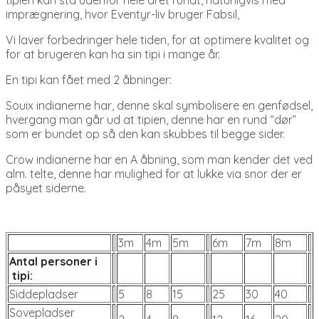
imprægnering, hvor Eventyr-liv bruger Fabsil,
Vi laver forbedringer hele tiden, for at optimere kvalitet og
for at brugeren kan ha sin tipi i mange år.
En tipi kan fået med 2 åbninger:
Souix indianerne har, denne skal symbolisere en genfødsel,
hvergang man går ud at tipien, denne har en rund “dør”
som er bundet op så den kan skubbes til begge sider.
Crow indianerne har en A åbning, som man kender det ved
alm. telte, denne har mulighed for at lukke via snor der er
påsyet siderne.
3m
4m
5m
6m
7m
8m
Antal personer i
tipi:
Siddepladser
5
8
15
25
30
40
Sovepladser