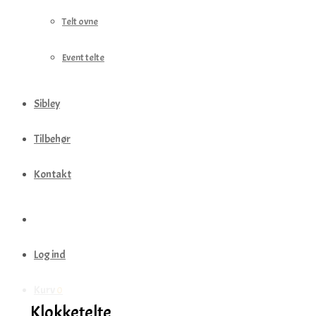
Telt ovne
Event telte
Sibley
Tilbehør
Kontakt
Log ind
Kurv
0
Klokketelte