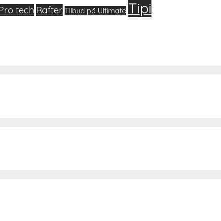
Tipi
Pro tech
Rafter
TIlbud på Ultimate