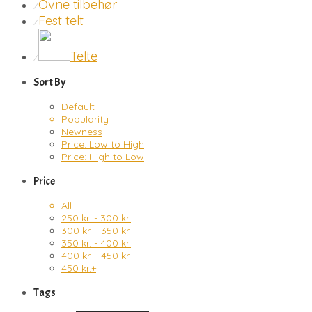
Ovne tilbehør
⁄
Fest telt
⁄
Telte
⁄
Sort By
Default
Popularity
Newness
Price: Low to High
Price: High to Low
Price
All
250
kr.
-
300
kr.
300
kr.
-
350
kr.
350
kr.
-
400
kr.
400
kr.
-
450
kr.
450
kr.
+
Tags