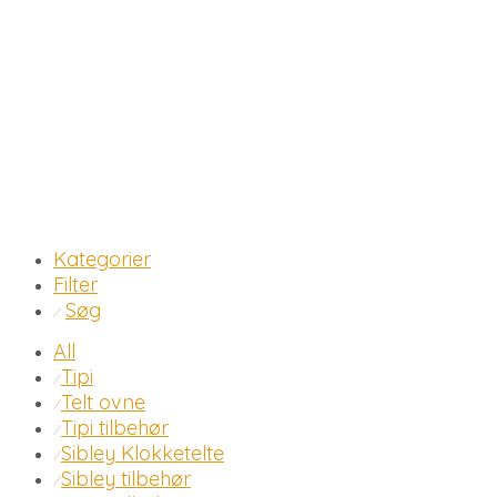
Kategorier
Filter
Søg
⁄
All
Tipi
⁄
Telt ovne
⁄
Tipi tilbehør
⁄
Sibley Klokketelte
⁄
Sibley tilbehør
⁄