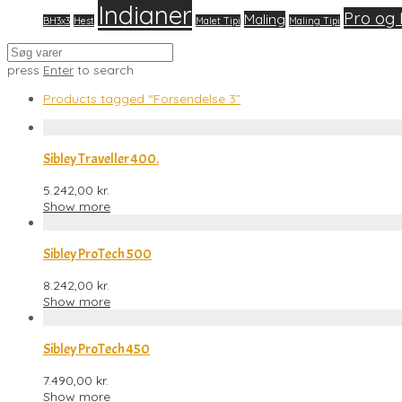
Indianer
Pro og 
Maling
BH3x3
Hest
Malet Tipi
Maling Tipi
press
Enter
to search
Products tagged
“Forsendelse 3”
Sibley Traveller 400.
5.242,00
kr.
Show more
Sibley ProTech 500
8.242,00
kr.
Show more
Sibley ProTech 450
7.490,00
kr.
Show more