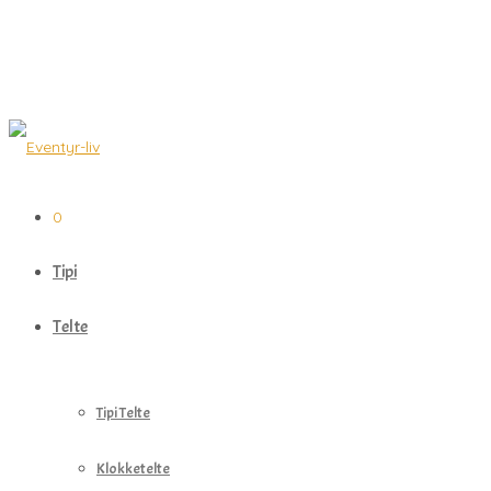
0
Tipi
Telte
Tipi Telte
Klokketelte