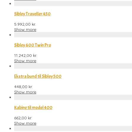
Sibley Traveller 450
5.992,00
kr.
Show more
Sibley 600 Twin Pro
11.242,00
kr.
Show more
Ekstra bund til Sibley 500
448,00
kr.
Show more
Kabine til model 400
662,00
kr.
Show more